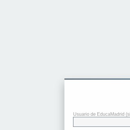
Identificarse
Usuario de EducaMadrid (