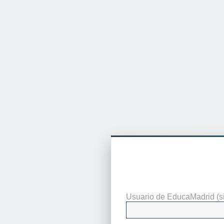
Identificarse
Usuario de EducaMadrid (