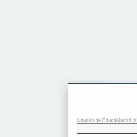
Identificarse
Usuario de EducaMadrid (