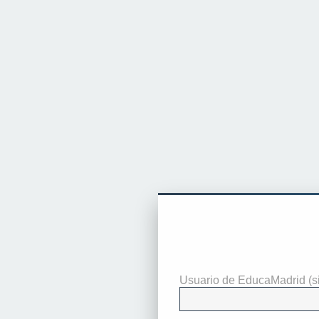
Identificarse
Usuario de EducaMadrid (