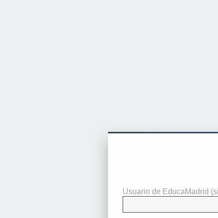
Identificarse
Usuario de EducaMadrid (