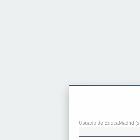
Identificarse
Usuario de EducaMadrid (