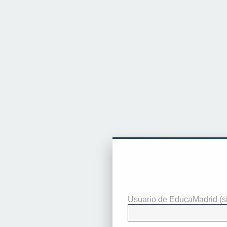
Identificarse
Usuario de EducaMadrid (