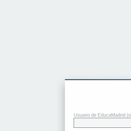
Identificarse
Usuario de EducaMadrid (