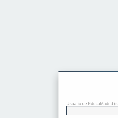
Identificarse
Usuario de EducaMadrid (