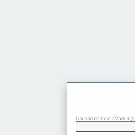
Identificarse
Usuario de EducaMadrid (