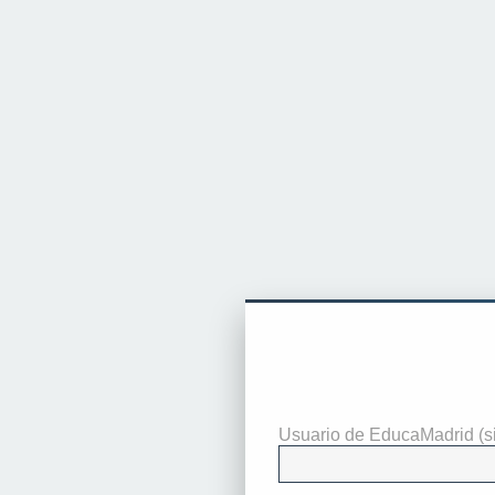
Identificarse
Usuario de EducaMadrid (