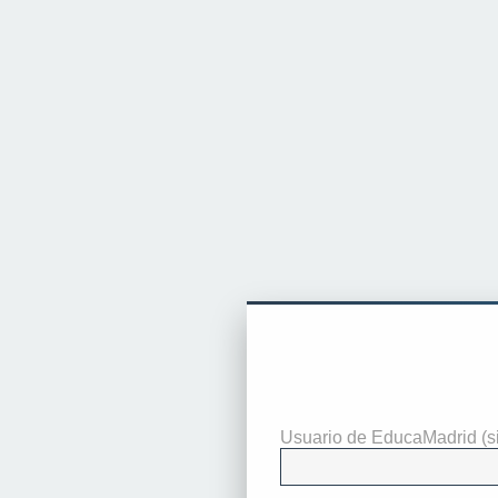
Identificarse
Usuario de EducaMadrid (