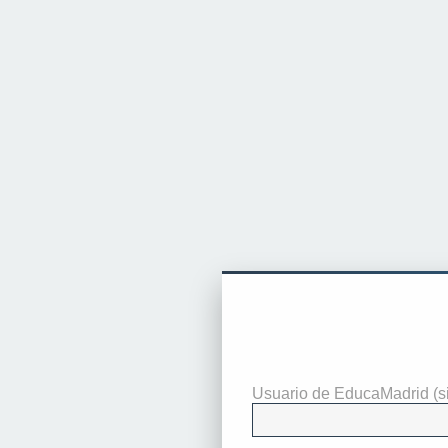
Identificarse
Usuario de EducaMadrid (