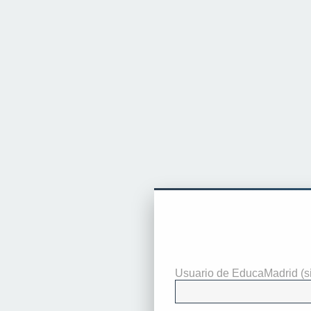
Identificarse
Usuario de EducaMadrid (