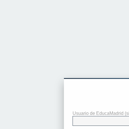
Identificarse
Usuario de EducaMadrid (