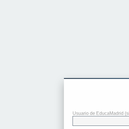
Identificarse
Usuario de EducaMadrid (