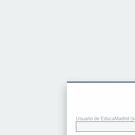
Identificarse
Usuario de EducaMadrid (