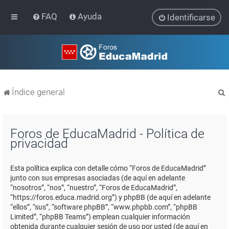
FAQ
Ayuda
Identificarse
Índice general
Foros de EducaMadrid - Política de
privacidad
r
Esta política explica con detalle cómo “Foros de EducaMadrid”
junto con sus empresas asociadas (de aquí en adelante
“nosotros”, “nos”, “nuestro”, “Foros de EducaMadrid”,
“https://foros.educa.madrid.org”) y phpBB (de aquí en adelante
“ellos”, “sus”, “software phpBB”, “www.phpbb.com”, “phpBB
Limited”, “phpBB Teams”) emplean cualquier información
obtenida durante cualquier sesión de uso por usted (de aquí en