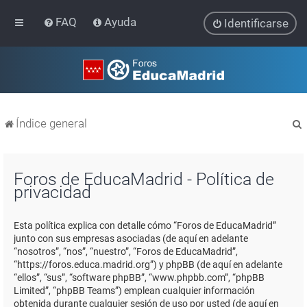
FAQ
Ayuda
Identificarse
Índice general
Foros de EducaMadrid - Política de
privacidad
r
Esta política explica con detalle cómo “Foros de EducaMadrid”
junto con sus empresas asociadas (de aquí en adelante
“nosotros”, “nos”, “nuestro”, “Foros de EducaMadrid”,
“https://foros.educa.madrid.org”) y phpBB (de aquí en adelante
“ellos”, “sus”, “software phpBB”, “www.phpbb.com”, “phpBB
Limited”, “phpBB Teams”) emplean cualquier información
obtenida durante cualquier sesión de uso por usted (de aquí en