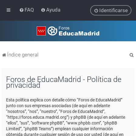
FAQ
Ayuda
Identificarse
Índice general
Foros de EducaMadrid - Política de
privacidad
r
Esta política explica con detalle cómo “Foros de EducaMadrid”
junto con sus empresas asociadas (de aquí en adelante
“nosotros”, “nos”, “nuestro”, “Foros de EducaMadrid”,
“https://foros.educa.madrid.org”) y phpBB (de aquí en adelante
“ellos”, “sus”, “software phpBB”, “www.phpbb.com”, “phpBB
Limited”, “phpBB Teams”) emplean cualquier información
obtenida durante cualquier sesión de uso por usted (de aquí en