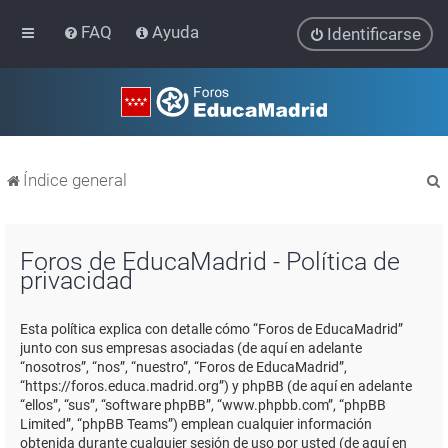
FAQ
Ayuda
Identificarse
Índice general
Foros de EducaMadrid - Política de
privacidad
r
Esta política explica con detalle cómo “Foros de EducaMadrid”
junto con sus empresas asociadas (de aquí en adelante
“nosotros”, “nos”, “nuestro”, “Foros de EducaMadrid”,
“https://foros.educa.madrid.org”) y phpBB (de aquí en adelante
“ellos”, “sus”, “software phpBB”, “www.phpbb.com”, “phpBB
Limited”, “phpBB Teams”) emplean cualquier información
obtenida durante cualquier sesión de uso por usted (de aquí en