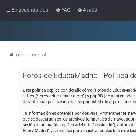
Enlaces rápidos
FAQ
Ayuda
Índice general
Foros de EducaMadrid - Política d
Esta política explica con detalle cómo “Foros de EducaMadri
“https://foros.educa.madrid.org”) y phpBB (de aquí en adel
durante cualquier sesión de uso por usted (de aquí en adelan
Tu información es obtenida por dos vías. Primeramente, nav
que se descargan en los archivos temporales del navegador de
sesión anónima (de aquí en adelante “session-id”), automát
EducaMadrid” y se emplea para registrar cuales han sido leíd