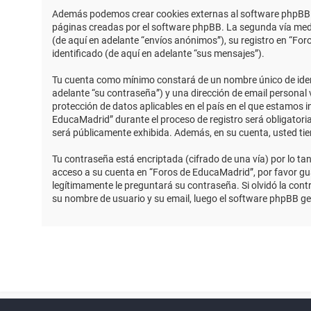
Además podemos crear cookies externas al software phpBB m
páginas creadas por el software phpBB. La segunda vía medi
(de aquí en adelante “envíos anónimos”), su registro en “Fo
identificado (de aquí en adelante “sus mensajes”).
Tu cuenta como mínimo constará de un nombre único de identi
adelante “su contraseña”) y una dirección de email personal 
protección de datos aplicables en el país en el que estamos 
EducaMadrid” durante el proceso de registro será obligatoria
será públicamente exhibida. Además, en su cuenta, usted ti
Tu contraseña está encriptada (cifrado de una vía) por lo t
acceso a su cuenta en “Foros de EducaMadrid”, por favor g
legítimamente le preguntará su contraseña. Si olvidó la contr
su nombre de usuario y su email, luego el software phpBB g
Powered by
phpBB
™