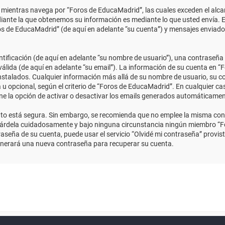
ientras navega por “Foros de EducaMadrid”, las cuales exceden el alcan
ante la que obtenemos su información es mediante lo que usted envía. E
ros de EducaMadrid” (de aquí en adelante “su cuenta”) y mensajes enviado
ficación (de aquí en adelante “su nombre de usuario”), una contraseña p
válida (de aquí en adelante “su email”). La información de su cuenta en “
instalados. Cualquier información más allá de su nombre de usuario, su co
 u opcional, según el criterio de “Foros de EducaMadrid”. En cualquier ca
ene la opción de activar o desactivar los emails generados automáticame
anto está segura. Sin embargo, se recomienda que no emplee la misma con
uárdela cuidadosamente y bajo ninguna circunstancia ningún miembro “Fo
aseña de su cuenta, puede usar el servicio “Olvidé mi contraseña” provist
enerará una nueva contraseña para recuperar su cuenta.