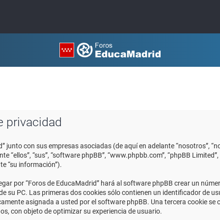
e privacidad
d” junto con sus empresas asociadas (de aquí en adelante “nosotros”, “no
ante “ellos”, “sus”, “software phpBB”, “www.phpbb.com”, “phpBB Limited
te “su información”).
egar por “Foros de EducaMadrid” hará al software phpBB crear un número
 su PC. Las primeras dos cookies sólo contienen un identificador de usuar
icamente asignada a usted por el software phpBB. Una tercera cookie se
os, con objeto de optimizar su experiencia de usuario.