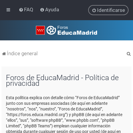
FAQ
Ayuda
Identificarse
Índice general
Foros de EducaMadrid - Política de
privacidad
r
Esta política explica con detalle cómo “Foros de EducaMadrid”
junto con sus empresas asociadas (de aquí en adelante
“nosotros”, “nos”, “nuestro”, “Foros de EducaMadrid”,
“https://foros.educa.madrid.org”) y phpBB (de aquí en adelante
“ellos”, “sus”, “software phpBB”, “www.phpbb.com”, “phpBB
Limited”, “phpBB Teams”) emplean cualquier información
obtenida durante cualquier sesión de uso por usted (de aquí en