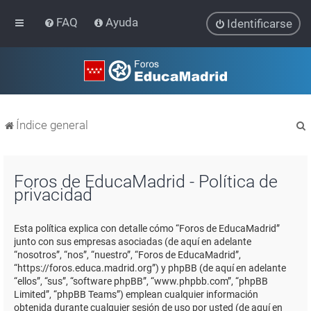
FAQ
Ayuda
Identificarse
Índice general
Foros de EducaMadrid - Política de
privacidad
r
Esta política explica con detalle cómo “Foros de EducaMadrid”
junto con sus empresas asociadas (de aquí en adelante
“nosotros”, “nos”, “nuestro”, “Foros de EducaMadrid”,
“https://foros.educa.madrid.org”) y phpBB (de aquí en adelante
“ellos”, “sus”, “software phpBB”, “www.phpbb.com”, “phpBB
Limited”, “phpBB Teams”) emplean cualquier información
obtenida durante cualquier sesión de uso por usted (de aquí en