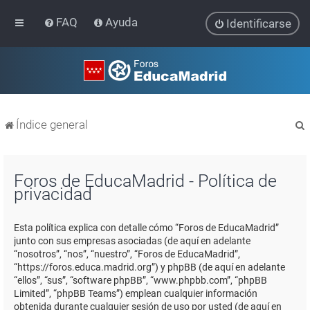
FAQ
Ayuda
Identificarse
Índice general
Foros de EducaMadrid - Política de
privacidad
r
Esta política explica con detalle cómo “Foros de EducaMadrid”
junto con sus empresas asociadas (de aquí en adelante
“nosotros”, “nos”, “nuestro”, “Foros de EducaMadrid”,
“https://foros.educa.madrid.org”) y phpBB (de aquí en adelante
“ellos”, “sus”, “software phpBB”, “www.phpbb.com”, “phpBB
Limited”, “phpBB Teams”) emplean cualquier información
obtenida durante cualquier sesión de uso por usted (de aquí en