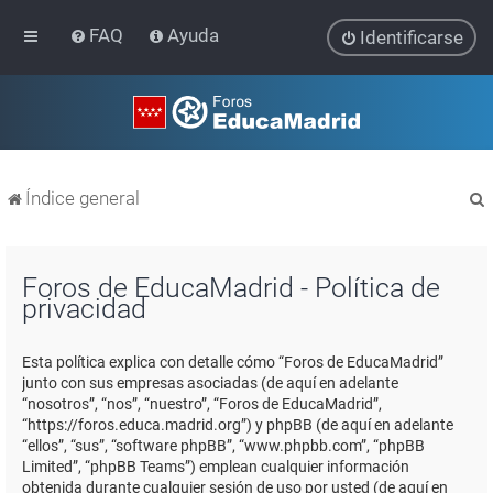
FAQ
Ayuda
Identificarse
Índice general
Foros de EducaMadrid - Política de
privacidad
r
Esta política explica con detalle cómo “Foros de EducaMadrid”
junto con sus empresas asociadas (de aquí en adelante
“nosotros”, “nos”, “nuestro”, “Foros de EducaMadrid”,
“https://foros.educa.madrid.org”) y phpBB (de aquí en adelante
“ellos”, “sus”, “software phpBB”, “www.phpbb.com”, “phpBB
Limited”, “phpBB Teams”) emplean cualquier información
obtenida durante cualquier sesión de uso por usted (de aquí en