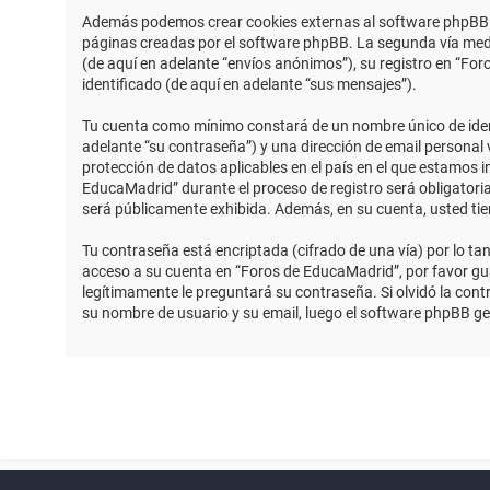
Además podemos crear cookies externas al software phpBB m
páginas creadas por el software phpBB. La segunda vía medi
(de aquí en adelante “envíos anónimos”), su registro en “Fo
identificado (de aquí en adelante “sus mensajes”).
Tu cuenta como mínimo constará de un nombre único de identi
adelante “su contraseña”) y una dirección de email personal 
protección de datos aplicables en el país en el que estamos 
EducaMadrid” durante el proceso de registro será obligatoria
será públicamente exhibida. Además, en su cuenta, usted ti
Tu contraseña está encriptada (cifrado de una vía) por lo t
acceso a su cuenta en “Foros de EducaMadrid”, por favor g
legítimamente le preguntará su contraseña. Si olvidó la contr
su nombre de usuario y su email, luego el software phpBB g
Powered by
phpBB
™