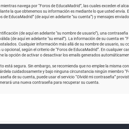
ientras navega por “Foros de EducaMadrid”, las cuales exceden el alcan
ante la que obtenemos su información es mediante lo que usted envía. E
ros de EducaMadrid” (de aquí en adelante “su cuenta”) y mensajes enviado
ficación (de aquí en adelante “su nombre de usuario”), una contraseña p
válida (de aquí en adelante “su email”). La información de su cuenta en “
instalados. Cualquier información más allá de su nombre de usuario, su co
 u opcional, según el criterio de “Foros de EducaMadrid”. En cualquier ca
ene la opción de activar o desactivar los emails generados automáticame
anto está segura. Sin embargo, se recomienda que no emplee la misma con
uárdela cuidadosamente y bajo ninguna circunstancia ningún miembro “Fo
aseña de su cuenta, puede usar el servicio “Olvidé mi contraseña” provist
enerará una nueva contraseña para recuperar su cuenta.