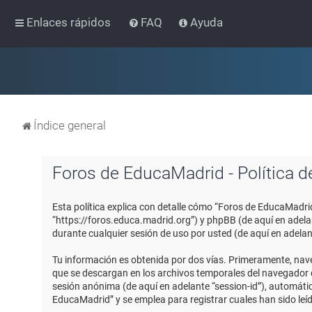
Enlaces rápidos
FAQ
Ayuda
Índice general
Foros de EducaMadrid - Política d
Esta política explica con detalle cómo “Foros de EducaMadri
“https://foros.educa.madrid.org”) y phpBB (de aquí en adel
durante cualquier sesión de uso por usted (de aquí en adelan
Tu información es obtenida por dos vías. Primeramente, nav
que se descargan en los archivos temporales del navegador de
sesión anónima (de aquí en adelante “session-id”), automát
EducaMadrid” y se emplea para registrar cuales han sido leíd