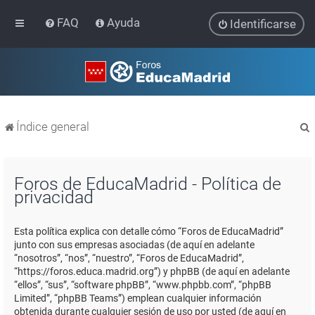
FAQ
Ayuda
Identificarse
Índice general
Foros de EducaMadrid - Política de
privacidad
r
Esta política explica con detalle cómo “Foros de EducaMadrid”
junto con sus empresas asociadas (de aquí en adelante
“nosotros”, “nos”, “nuestro”, “Foros de EducaMadrid”,
“https://foros.educa.madrid.org”) y phpBB (de aquí en adelante
“ellos”, “sus”, “software phpBB”, “www.phpbb.com”, “phpBB
Limited”, “phpBB Teams”) emplean cualquier información
obtenida durante cualquier sesión de uso por usted (de aquí en