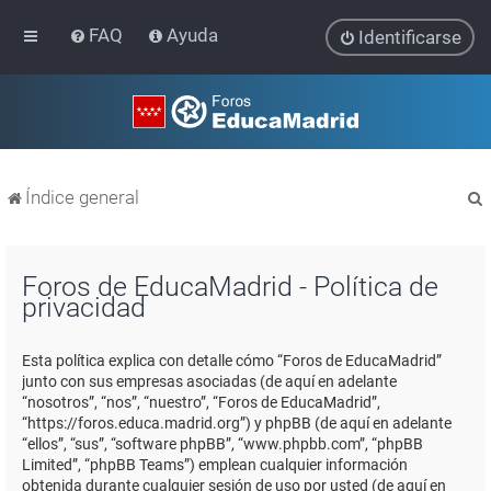
FAQ
Ayuda
Identificarse
Índice general
Foros de EducaMadrid - Política de
privacidad
r
Esta política explica con detalle cómo “Foros de EducaMadrid”
junto con sus empresas asociadas (de aquí en adelante
“nosotros”, “nos”, “nuestro”, “Foros de EducaMadrid”,
“https://foros.educa.madrid.org”) y phpBB (de aquí en adelante
“ellos”, “sus”, “software phpBB”, “www.phpbb.com”, “phpBB
Limited”, “phpBB Teams”) emplean cualquier información
obtenida durante cualquier sesión de uso por usted (de aquí en