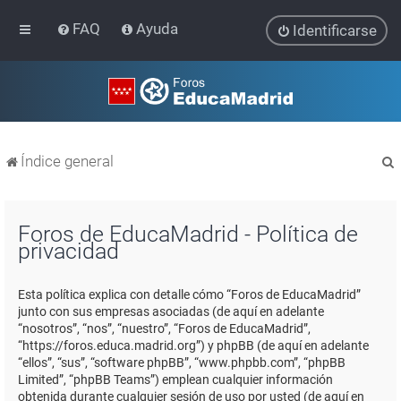
FAQ
Ayuda
Identificarse
Índice general
Foros de EducaMadrid - Política de
privacidad
r
Esta política explica con detalle cómo “Foros de EducaMadrid”
junto con sus empresas asociadas (de aquí en adelante
“nosotros”, “nos”, “nuestro”, “Foros de EducaMadrid”,
“https://foros.educa.madrid.org”) y phpBB (de aquí en adelante
“ellos”, “sus”, “software phpBB”, “www.phpbb.com”, “phpBB
Limited”, “phpBB Teams”) emplean cualquier información
obtenida durante cualquier sesión de uso por usted (de aquí en