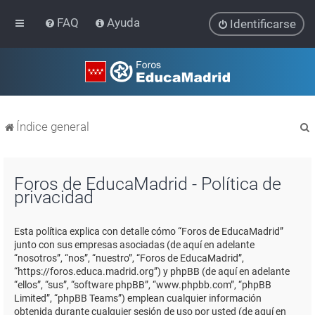
FAQ
Ayuda
Identificarse
Índice general
Foros de EducaMadrid - Política de
privacidad
r
Esta política explica con detalle cómo “Foros de EducaMadrid”
junto con sus empresas asociadas (de aquí en adelante
“nosotros”, “nos”, “nuestro”, “Foros de EducaMadrid”,
“https://foros.educa.madrid.org”) y phpBB (de aquí en adelante
“ellos”, “sus”, “software phpBB”, “www.phpbb.com”, “phpBB
Limited”, “phpBB Teams”) emplean cualquier información
obtenida durante cualquier sesión de uso por usted (de aquí en