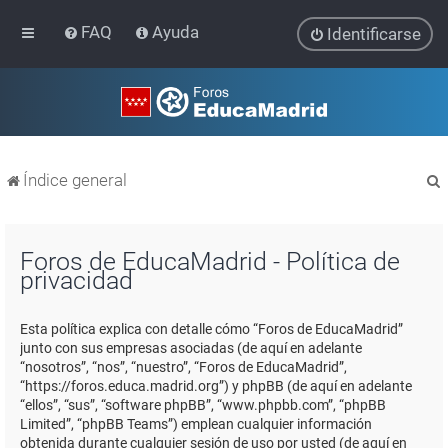
FAQ
Ayuda
Identificarse
Índice general
Foros de EducaMadrid - Política de
privacidad
r
Esta política explica con detalle cómo “Foros de EducaMadrid”
junto con sus empresas asociadas (de aquí en adelante
“nosotros”, “nos”, “nuestro”, “Foros de EducaMadrid”,
“https://foros.educa.madrid.org”) y phpBB (de aquí en adelante
“ellos”, “sus”, “software phpBB”, “www.phpbb.com”, “phpBB
Limited”, “phpBB Teams”) emplean cualquier información
obtenida durante cualquier sesión de uso por usted (de aquí en