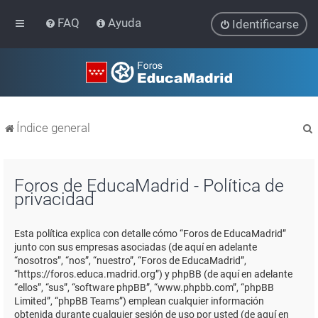
FAQ
Ayuda
Identificarse
Índice general
Foros de EducaMadrid - Política de
privacidad
r
Esta política explica con detalle cómo “Foros de EducaMadrid”
junto con sus empresas asociadas (de aquí en adelante
“nosotros”, “nos”, “nuestro”, “Foros de EducaMadrid”,
“https://foros.educa.madrid.org”) y phpBB (de aquí en adelante
“ellos”, “sus”, “software phpBB”, “www.phpbb.com”, “phpBB
Limited”, “phpBB Teams”) emplean cualquier información
obtenida durante cualquier sesión de uso por usted (de aquí en