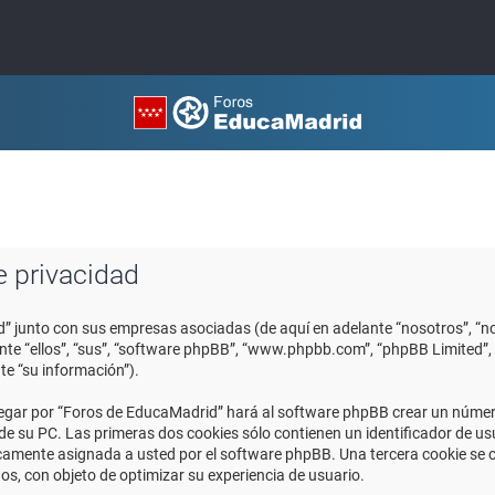
e privacidad
d” junto con sus empresas asociadas (de aquí en adelante “nosotros”, “no
ante “ellos”, “sus”, “software phpBB”, “www.phpbb.com”, “phpBB Limited
te “su información”).
egar por “Foros de EducaMadrid” hará al software phpBB crear un número
 su PC. Las primeras dos cookies sólo contienen un identificador de usuar
icamente asignada a usted por el software phpBB. Una tercera cookie se
os, con objeto de optimizar su experiencia de usuario.