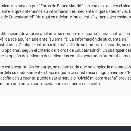
ientras navega por “Foros de EducaMadrid”, las cuales exceden el alcan
ante la que obtenemos su información es mediante lo que usted envía. E
ros de EducaMadrid” (de aquí en adelante “su cuenta”) y mensajes enviado
ficación (de aquí en adelante “su nombre de usuario”), una contraseña p
válida (de aquí en adelante “su email”). La información de su cuenta en “
instalados. Cualquier información más allá de su nombre de usuario, su co
 u opcional, según el criterio de “Foros de EducaMadrid”. En cualquier ca
ene la opción de activar o desactivar los emails generados automáticame
anto está segura. Sin embargo, se recomienda que no emplee la misma con
uárdela cuidadosamente y bajo ninguna circunstancia ningún miembro “Fo
aseña de su cuenta, puede usar el servicio “Olvidé mi contraseña” provist
enerará una nueva contraseña para recuperar su cuenta.