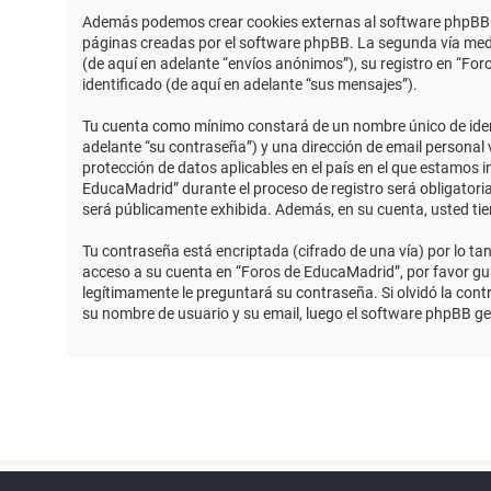
Además podemos crear cookies externas al software phpBB m
páginas creadas por el software phpBB. La segunda vía medi
(de aquí en adelante “envíos anónimos”), su registro en “Fo
identificado (de aquí en adelante “sus mensajes”).
Tu cuenta como mínimo constará de un nombre único de identi
adelante “su contraseña”) y una dirección de email personal 
protección de datos aplicables en el país en el que estamos 
EducaMadrid” durante el proceso de registro será obligatoria
será públicamente exhibida. Además, en su cuenta, usted ti
Tu contraseña está encriptada (cifrado de una vía) por lo t
acceso a su cuenta en “Foros de EducaMadrid”, por favor g
legítimamente le preguntará su contraseña. Si olvidó la contr
su nombre de usuario y su email, luego el software phpBB g
Powered by
phpBB
™