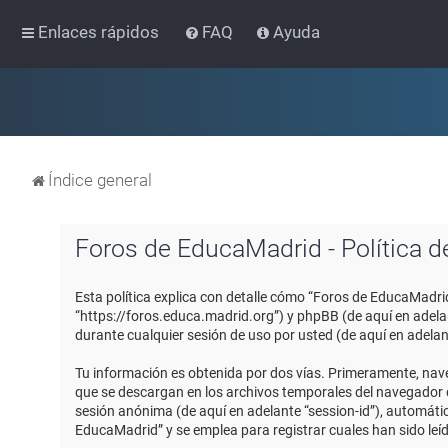
Enlaces rápidos
FAQ
Ayuda
Índice general
Foros de EducaMadrid - Política d
Esta política explica con detalle cómo “Foros de EducaMadri
“https://foros.educa.madrid.org”) y phpBB (de aquí en adel
durante cualquier sesión de uso por usted (de aquí en adelan
Tu información es obtenida por dos vías. Primeramente, nav
que se descargan en los archivos temporales del navegador de
sesión anónima (de aquí en adelante “session-id”), automát
EducaMadrid” y se emplea para registrar cuales han sido leíd