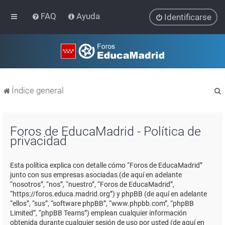
FAQ
Ayuda
Identificarse
Índice general
Foros de EducaMadrid - Política de
privacidad
r
Esta política explica con detalle cómo “Foros de EducaMadrid”
junto con sus empresas asociadas (de aquí en adelante
“nosotros”, “nos”, “nuestro”, “Foros de EducaMadrid”,
“https://foros.educa.madrid.org”) y phpBB (de aquí en adelante
“ellos”, “sus”, “software phpBB”, “www.phpbb.com”, “phpBB
Limited”, “phpBB Teams”) emplean cualquier información
obtenida durante cualquier sesión de uso por usted (de aquí en