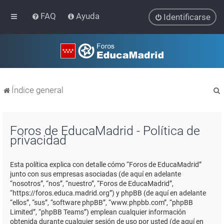
FAQ
Ayuda
Identificarse
Índice general
Foros de EducaMadrid - Política de
privacidad
r
Esta política explica con detalle cómo “Foros de EducaMadrid”
junto con sus empresas asociadas (de aquí en adelante
“nosotros”, “nos”, “nuestro”, “Foros de EducaMadrid”,
“https://foros.educa.madrid.org”) y phpBB (de aquí en adelante
“ellos”, “sus”, “software phpBB”, “www.phpbb.com”, “phpBB
Limited”, “phpBB Teams”) emplean cualquier información
obtenida durante cualquier sesión de uso por usted (de aquí en