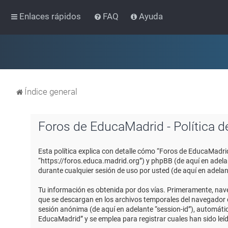
Enlaces rápidos
FAQ
Ayuda
Índice general
Foros de EducaMadrid - Política d
Esta política explica con detalle cómo “Foros de EducaMadri
“https://foros.educa.madrid.org”) y phpBB (de aquí en adel
durante cualquier sesión de uso por usted (de aquí en adelan
Tu información es obtenida por dos vías. Primeramente, nav
que se descargan en los archivos temporales del navegador de
sesión anónima (de aquí en adelante “session-id”), automát
EducaMadrid” y se emplea para registrar cuales han sido leíd