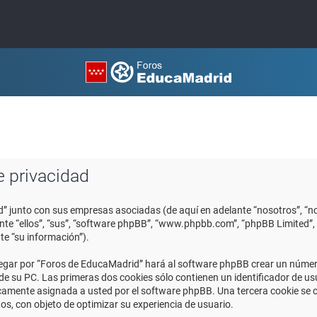
e privacidad
d” junto con sus empresas asociadas (de aquí en adelante “nosotros”, “no
ante “ellos”, “sus”, “software phpBB”, “www.phpbb.com”, “phpBB Limited
te “su información”).
egar por “Foros de EducaMadrid” hará al software phpBB crear un número
 su PC. Las primeras dos cookies sólo contienen un identificador de usuar
icamente asignada a usted por el software phpBB. Una tercera cookie se
os, con objeto de optimizar su experiencia de usuario.