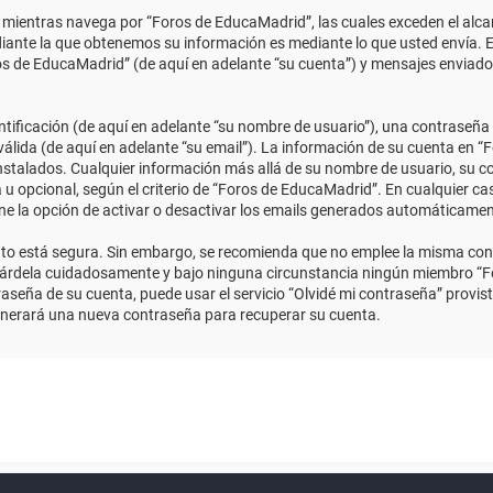
ientras navega por “Foros de EducaMadrid”, las cuales exceden el alcan
ante la que obtenemos su información es mediante lo que usted envía. E
ros de EducaMadrid” (de aquí en adelante “su cuenta”) y mensajes enviado
ficación (de aquí en adelante “su nombre de usuario”), una contraseña p
válida (de aquí en adelante “su email”). La información de su cuenta en “
instalados. Cualquier información más allá de su nombre de usuario, su co
 u opcional, según el criterio de “Foros de EducaMadrid”. En cualquier ca
ene la opción de activar o desactivar los emails generados automáticame
anto está segura. Sin embargo, se recomienda que no emplee la misma con
uárdela cuidadosamente y bajo ninguna circunstancia ningún miembro “Fo
aseña de su cuenta, puede usar el servicio “Olvidé mi contraseña” provist
enerará una nueva contraseña para recuperar su cuenta.