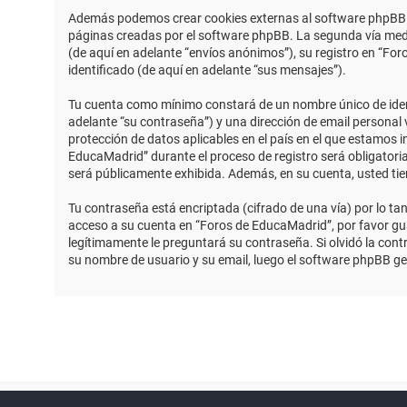
Además podemos crear cookies externas al software phpBB m
páginas creadas por el software phpBB. La segunda vía medi
(de aquí en adelante “envíos anónimos”), su registro en “Fo
identificado (de aquí en adelante “sus mensajes”).
Tu cuenta como mínimo constará de un nombre único de identi
adelante “su contraseña”) y una dirección de email personal 
protección de datos aplicables en el país en el que estamos 
EducaMadrid” durante el proceso de registro será obligatoria
será públicamente exhibida. Además, en su cuenta, usted ti
Tu contraseña está encriptada (cifrado de una vía) por lo t
acceso a su cuenta en “Foros de EducaMadrid”, por favor g
legítimamente le preguntará su contraseña. Si olvidó la contr
su nombre de usuario y su email, luego el software phpBB g
Powered by
phpBB
™