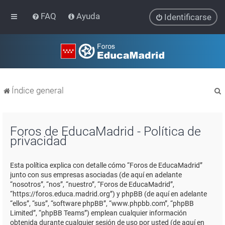
FAQ
Ayuda
Identificarse
Índice general
Foros de EducaMadrid - Política de
privacidad
r
Esta política explica con detalle cómo “Foros de EducaMadrid”
junto con sus empresas asociadas (de aquí en adelante
“nosotros”, “nos”, “nuestro”, “Foros de EducaMadrid”,
“https://foros.educa.madrid.org”) y phpBB (de aquí en adelante
“ellos”, “sus”, “software phpBB”, “www.phpbb.com”, “phpBB
Limited”, “phpBB Teams”) emplean cualquier información
obtenida durante cualquier sesión de uso por usted (de aquí en