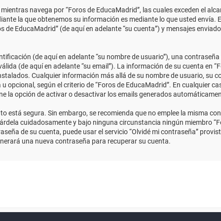
ientras navega por “Foros de EducaMadrid”, las cuales exceden el alcan
ante la que obtenemos su información es mediante lo que usted envía. E
ros de EducaMadrid” (de aquí en adelante “su cuenta”) y mensajes enviado
ficación (de aquí en adelante “su nombre de usuario”), una contraseña p
válida (de aquí en adelante “su email”). La información de su cuenta en “
instalados. Cualquier información más allá de su nombre de usuario, su co
 u opcional, según el criterio de “Foros de EducaMadrid”. En cualquier ca
ene la opción de activar o desactivar los emails generados automáticame
anto está segura. Sin embargo, se recomienda que no emplee la misma con
uárdela cuidadosamente y bajo ninguna circunstancia ningún miembro “Fo
aseña de su cuenta, puede usar el servicio “Olvidé mi contraseña” provist
enerará una nueva contraseña para recuperar su cuenta.