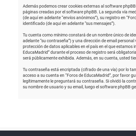
Además podemos crear cookies externas al software phpBB m
páginas creadas por el software phpBB. La segunda vía medi
(de aquí en adelante “envíos anónimos”), su registro en “Fo
identificado (de aquí en adelante “sus mensajes”).
Tu cuenta como mínimo constará de un nombre único de identi
adelante “su contraseña”) y una dirección de email personal 
protección de datos aplicables en el país en el que estamos 
EducaMadrid” durante el proceso de registro será obligatoria
será públicamente exhibida. Además, en su cuenta, usted ti
Tu contraseña está encriptada (cifrado de una vía) por lo t
acceso a su cuenta en “Foros de EducaMadrid”, por favor g
legítimamente le preguntará su contraseña. Si olvidó la contr
su nombre de usuario y su email, luego el software phpBB g
Powered by
phpBB
™