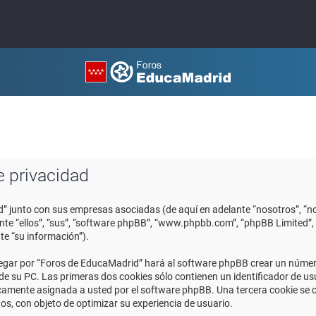
e privacidad
d” junto con sus empresas asociadas (de aquí en adelante “nosotros”, “no
ante “ellos”, “sus”, “software phpBB”, “www.phpbb.com”, “phpBB Limited
te “su información”).
egar por “Foros de EducaMadrid” hará al software phpBB crear un número
 su PC. Las primeras dos cookies sólo contienen un identificador de usuar
icamente asignada a usted por el software phpBB. Una tercera cookie se
os, con objeto de optimizar su experiencia de usuario.