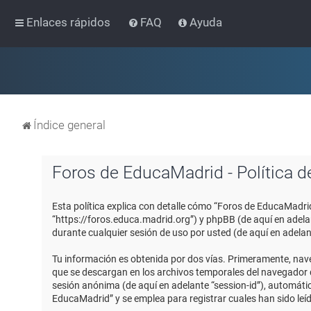
Enlaces rápidos
FAQ
Ayuda
Índice general
Foros de EducaMadrid - Política d
Esta política explica con detalle cómo “Foros de EducaMadri
“https://foros.educa.madrid.org”) y phpBB (de aquí en adel
durante cualquier sesión de uso por usted (de aquí en adelan
Tu información es obtenida por dos vías. Primeramente, nav
que se descargan en los archivos temporales del navegador de
sesión anónima (de aquí en adelante “session-id”), automát
EducaMadrid” y se emplea para registrar cuales han sido leíd