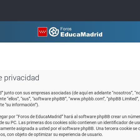
e privacidad
d” junto con sus empresas asociadas (de aquí en adelante “nosotros”, “no
ante “ellos”, “sus”, “software phpBB”, “www.phpbb.com”, “phpBB Limited
te “su información”).
egar por “Foros de EducaMadrid” hará al software phpBB crear un número
 su PC. Las primeras dos cookies sólo contienen un identificador de usuar
icamente asignada a usted por el software phpBB. Una tercera cookie se
os, con objeto de optimizar su experiencia de usuario.