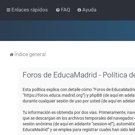
Enlaces rápidos
FAQ
Ayuda
Índice general
Foros de EducaMadrid - Política d
Esta política explica con detalle cómo “Foros de EducaMadri
“https://foros.educa.madrid.org”) y phpBB (de aquí en adel
durante cualquier sesión de uso por usted (de aquí en adelan
Tu información es obtenida por dos vías. Primeramente, nav
que se descargan en los archivos temporales del navegador de
sesión anónima (de aquí en adelante “session-id”), automát
EducaMadrid” y se emplea para registrar cuales han sido leíd