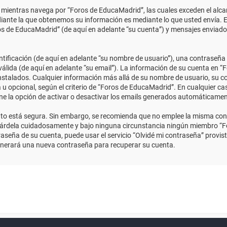
ientras navega por “Foros de EducaMadrid”, las cuales exceden el alcan
ante la que obtenemos su información es mediante lo que usted envía. E
ros de EducaMadrid” (de aquí en adelante “su cuenta”) y mensajes enviado
ficación (de aquí en adelante “su nombre de usuario”), una contraseña p
válida (de aquí en adelante “su email”). La información de su cuenta en “
instalados. Cualquier información más allá de su nombre de usuario, su co
 u opcional, según el criterio de “Foros de EducaMadrid”. En cualquier ca
ene la opción de activar o desactivar los emails generados automáticame
anto está segura. Sin embargo, se recomienda que no emplee la misma con
uárdela cuidadosamente y bajo ninguna circunstancia ningún miembro “Fo
aseña de su cuenta, puede usar el servicio “Olvidé mi contraseña” provist
enerará una nueva contraseña para recuperar su cuenta.