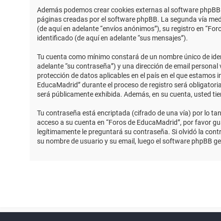
Además podemos crear cookies externas al software phpBB m
páginas creadas por el software phpBB. La segunda vía medi
(de aquí en adelante “envíos anónimos”), su registro en “Fo
identificado (de aquí en adelante “sus mensajes”).
Tu cuenta como mínimo constará de un nombre único de identi
adelante “su contraseña”) y una dirección de email personal 
protección de datos aplicables en el país en el que estamos 
EducaMadrid” durante el proceso de registro será obligatoria
será públicamente exhibida. Además, en su cuenta, usted ti
Tu contraseña está encriptada (cifrado de una vía) por lo t
acceso a su cuenta en “Foros de EducaMadrid”, por favor g
legítimamente le preguntará su contraseña. Si olvidó la contr
su nombre de usuario y su email, luego el software phpBB g
Powered by
phpBB
™