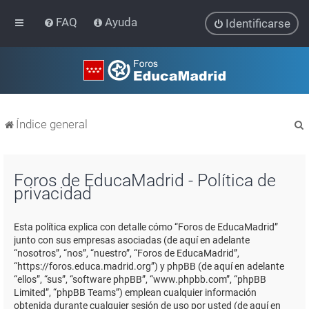
FAQ
Ayuda
Identificarse
Índice general
Foros de EducaMadrid - Política de
privacidad
r
Esta política explica con detalle cómo “Foros de EducaMadrid”
junto con sus empresas asociadas (de aquí en adelante
“nosotros”, “nos”, “nuestro”, “Foros de EducaMadrid”,
“https://foros.educa.madrid.org”) y phpBB (de aquí en adelante
“ellos”, “sus”, “software phpBB”, “www.phpbb.com”, “phpBB
Limited”, “phpBB Teams”) emplean cualquier información
obtenida durante cualquier sesión de uso por usted (de aquí en