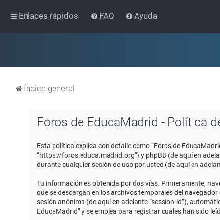
Enlaces rápidos
FAQ
Ayuda
Índice general
Foros de EducaMadrid - Política d
Esta política explica con detalle cómo “Foros de EducaMadri
“https://foros.educa.madrid.org”) y phpBB (de aquí en adel
durante cualquier sesión de uso por usted (de aquí en adelan
Tu información es obtenida por dos vías. Primeramente, nav
que se descargan en los archivos temporales del navegador de
sesión anónima (de aquí en adelante “session-id”), automát
EducaMadrid” y se emplea para registrar cuales han sido leíd