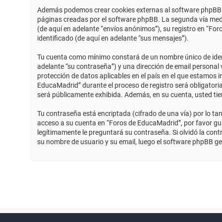
Además podemos crear cookies externas al software phpBB m
páginas creadas por el software phpBB. La segunda vía medi
(de aquí en adelante “envíos anónimos”), su registro en “Fo
identificado (de aquí en adelante “sus mensajes”).
Tu cuenta como mínimo constará de un nombre único de identi
adelante “su contraseña”) y una dirección de email personal 
protección de datos aplicables en el país en el que estamos 
EducaMadrid” durante el proceso de registro será obligatoria
será públicamente exhibida. Además, en su cuenta, usted ti
Tu contraseña está encriptada (cifrado de una vía) por lo t
acceso a su cuenta en “Foros de EducaMadrid”, por favor g
legítimamente le preguntará su contraseña. Si olvidó la contr
su nombre de usuario y su email, luego el software phpBB g
Powered by
phpBB
™