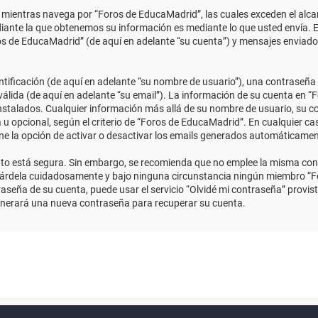
ientras navega por “Foros de EducaMadrid”, las cuales exceden el alcan
ante la que obtenemos su información es mediante lo que usted envía. E
ros de EducaMadrid” (de aquí en adelante “su cuenta”) y mensajes enviado
ficación (de aquí en adelante “su nombre de usuario”), una contraseña p
válida (de aquí en adelante “su email”). La información de su cuenta en “
instalados. Cualquier información más allá de su nombre de usuario, su co
 u opcional, según el criterio de “Foros de EducaMadrid”. En cualquier ca
ene la opción de activar o desactivar los emails generados automáticame
anto está segura. Sin embargo, se recomienda que no emplee la misma con
uárdela cuidadosamente y bajo ninguna circunstancia ningún miembro “Fo
aseña de su cuenta, puede usar el servicio “Olvidé mi contraseña” provist
enerará una nueva contraseña para recuperar su cuenta.