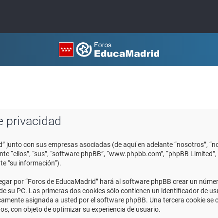
e privacidad
d” junto con sus empresas asociadas (de aquí en adelante “nosotros”, “no
ante “ellos”, “sus”, “software phpBB”, “www.phpbb.com”, “phpBB Limited
te “su información”).
egar por “Foros de EducaMadrid” hará al software phpBB crear un número
 su PC. Las primeras dos cookies sólo contienen un identificador de usuar
icamente asignada a usted por el software phpBB. Una tercera cookie se
os, con objeto de optimizar su experiencia de usuario.