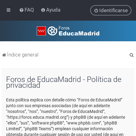
FAQ
Ayuda
Identificarse
Índice general
Foros de EducaMadrid - Política de
privacidad
r
Esta política explica con detalle cómo “Foros de EducaMadrid”
junto con sus empresas asociadas (de aquí en adelante
“nosotros”, “nos”, “nuestro”, “Foros de EducaMadrid”,
“https://foros.educa.madrid.org”) y phpBB (de aquí en adelante
“ellos”, “sus”, “software phpBB”, “www.phpbb.com”, “phpBB
Limited”, “phpBB Teams”) emplean cualquier información
obtenida durante cualquier sesión de uso por usted (de aquí en