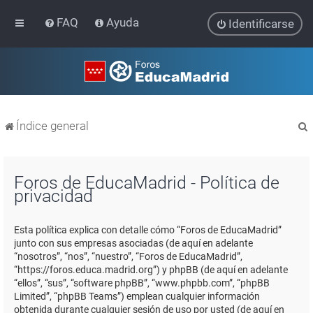
FAQ
Ayuda
Identificarse
Índice general
Foros de EducaMadrid - Política de
privacidad
r
Esta política explica con detalle cómo “Foros de EducaMadrid”
junto con sus empresas asociadas (de aquí en adelante
“nosotros”, “nos”, “nuestro”, “Foros de EducaMadrid”,
“https://foros.educa.madrid.org”) y phpBB (de aquí en adelante
“ellos”, “sus”, “software phpBB”, “www.phpbb.com”, “phpBB
Limited”, “phpBB Teams”) emplean cualquier información
obtenida durante cualquier sesión de uso por usted (de aquí en