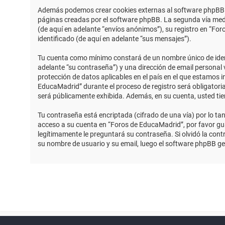
Además podemos crear cookies externas al software phpBB m
páginas creadas por el software phpBB. La segunda vía medi
(de aquí en adelante “envíos anónimos”), su registro en “Fo
identificado (de aquí en adelante “sus mensajes”).
Tu cuenta como mínimo constará de un nombre único de identi
adelante “su contraseña”) y una dirección de email personal 
protección de datos aplicables en el país en el que estamos 
EducaMadrid” durante el proceso de registro será obligatoria
será públicamente exhibida. Además, en su cuenta, usted ti
Tu contraseña está encriptada (cifrado de una vía) por lo t
acceso a su cuenta en “Foros de EducaMadrid”, por favor g
legítimamente le preguntará su contraseña. Si olvidó la contr
su nombre de usuario y su email, luego el software phpBB g
Powered by
phpBB
™