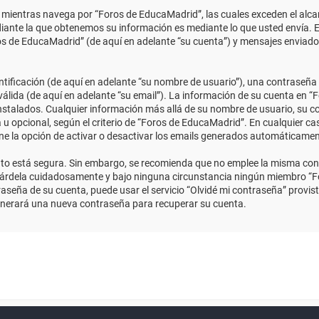
ientras navega por “Foros de EducaMadrid”, las cuales exceden el alcan
ante la que obtenemos su información es mediante lo que usted envía. E
ros de EducaMadrid” (de aquí en adelante “su cuenta”) y mensajes enviado
ficación (de aquí en adelante “su nombre de usuario”), una contraseña p
válida (de aquí en adelante “su email”). La información de su cuenta en “
instalados. Cualquier información más allá de su nombre de usuario, su co
 u opcional, según el criterio de “Foros de EducaMadrid”. En cualquier ca
ene la opción de activar o desactivar los emails generados automáticame
anto está segura. Sin embargo, se recomienda que no emplee la misma con
uárdela cuidadosamente y bajo ninguna circunstancia ningún miembro “Fo
aseña de su cuenta, puede usar el servicio “Olvidé mi contraseña” provist
enerará una nueva contraseña para recuperar su cuenta.