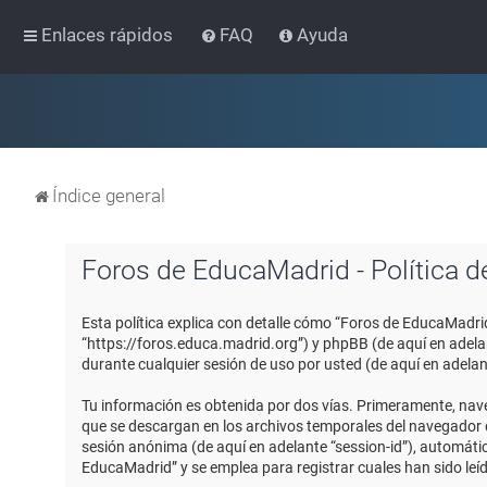
Enlaces rápidos
FAQ
Ayuda
Índice general
Foros de EducaMadrid - Política d
Esta política explica con detalle cómo “Foros de EducaMadri
“https://foros.educa.madrid.org”) y phpBB (de aquí en adel
durante cualquier sesión de uso por usted (de aquí en adelan
Tu información es obtenida por dos vías. Primeramente, nav
que se descargan en los archivos temporales del navegador de
sesión anónima (de aquí en adelante “session-id”), automát
EducaMadrid” y se emplea para registrar cuales han sido leíd