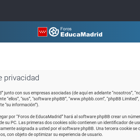
e privacidad
d” junto con sus empresas asociadas (de aquí en adelante “nosotros”, “no
ante “ellos”, “sus”, “software phpBB”, “www.phpbb.com”, “phpBB Limited
te “su información”).
egar por “Foros de EducaMadrid” hará al software phpBB crear un número
 su PC. Las primeras dos cookies sólo contienen un identificador de usuar
icamente asignada a usted por el software phpBB. Una tercera cookie se
os, con objeto de optimizar su experiencia de usuario.