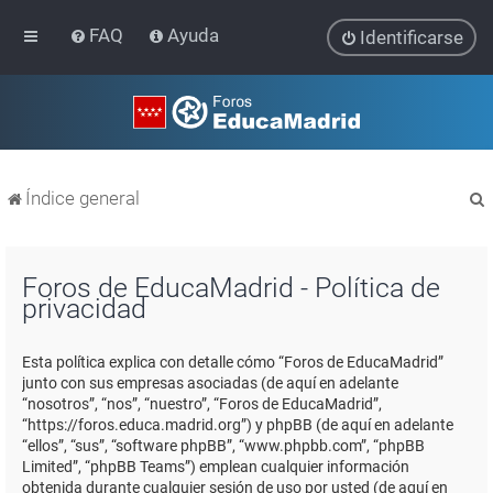
FAQ
Ayuda
Identificarse
Índice general
Foros de EducaMadrid - Política de
privacidad
r
Esta política explica con detalle cómo “Foros de EducaMadrid”
junto con sus empresas asociadas (de aquí en adelante
“nosotros”, “nos”, “nuestro”, “Foros de EducaMadrid”,
“https://foros.educa.madrid.org”) y phpBB (de aquí en adelante
“ellos”, “sus”, “software phpBB”, “www.phpbb.com”, “phpBB
Limited”, “phpBB Teams”) emplean cualquier información
obtenida durante cualquier sesión de uso por usted (de aquí en