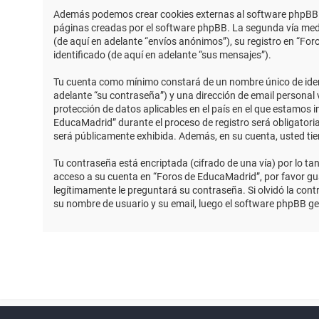
Además podemos crear cookies externas al software phpBB m
páginas creadas por el software phpBB. La segunda vía medi
(de aquí en adelante “envíos anónimos”), su registro en “Fo
identificado (de aquí en adelante “sus mensajes”).
Tu cuenta como mínimo constará de un nombre único de identi
adelante “su contraseña”) y una dirección de email personal 
protección de datos aplicables en el país en el que estamos 
EducaMadrid” durante el proceso de registro será obligatoria
será públicamente exhibida. Además, en su cuenta, usted ti
Tu contraseña está encriptada (cifrado de una vía) por lo t
acceso a su cuenta en “Foros de EducaMadrid”, por favor g
legítimamente le preguntará su contraseña. Si olvidó la contr
su nombre de usuario y su email, luego el software phpBB g
Powered by
phpBB
™