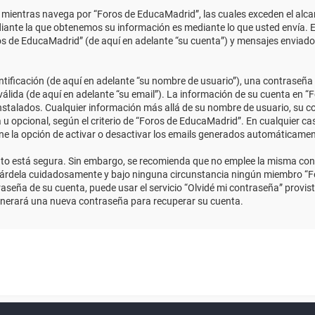
ientras navega por “Foros de EducaMadrid”, las cuales exceden el alcan
ante la que obtenemos su información es mediante lo que usted envía. E
ros de EducaMadrid” (de aquí en adelante “su cuenta”) y mensajes enviado
ficación (de aquí en adelante “su nombre de usuario”), una contraseña p
válida (de aquí en adelante “su email”). La información de su cuenta en “
instalados. Cualquier información más allá de su nombre de usuario, su co
 u opcional, según el criterio de “Foros de EducaMadrid”. En cualquier ca
ene la opción de activar o desactivar los emails generados automáticame
anto está segura. Sin embargo, se recomienda que no emplee la misma con
uárdela cuidadosamente y bajo ninguna circunstancia ningún miembro “Fo
aseña de su cuenta, puede usar el servicio “Olvidé mi contraseña” provist
enerará una nueva contraseña para recuperar su cuenta.