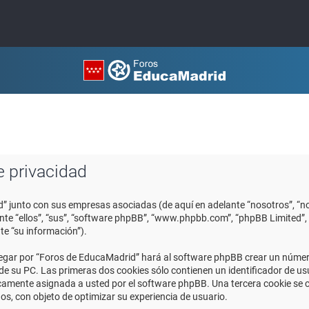
e privacidad
d” junto con sus empresas asociadas (de aquí en adelante “nosotros”, “no
ante “ellos”, “sus”, “software phpBB”, “www.phpbb.com”, “phpBB Limited
te “su información”).
egar por “Foros de EducaMadrid” hará al software phpBB crear un número
 su PC. Las primeras dos cookies sólo contienen un identificador de usuar
icamente asignada a usted por el software phpBB. Una tercera cookie se
os, con objeto de optimizar su experiencia de usuario.