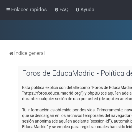
Enlaces rápidos
FAQ
Ayuda
Índice general
Foros de EducaMadrid - Política d
Esta política explica con detalle cómo “Foros de EducaMadri
“https://foros.educa.madrid.org”) y phpBB (de aquí en adel
durante cualquier sesión de uso por usted (de aquí en adelan
Tu información es obtenida por dos vías. Primeramente, nav
que se descargan en los archivos temporales del navegador de
sesión anónima (de aquí en adelante “session-id”), automát
EducaMadrid” y se emplea para registrar cuales han sido leíd