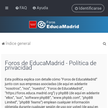
FAQ
Ayuda
Identificarse
Índice general
Foros de EducaMadrid - Política de
privacidad
r
Esta política explica con detalle cómo “Foros de EducaMadrid”
junto con sus empresas asociadas (de aquí en adelante
“nosotros”, “nos”, “nuestro”, “Foros de EducaMadrid”,
“https://foros.educa.madrid.org”) y phpBB (de aquí en adelante
“ellos”, “sus”, “software phpBB”, “www.phpbb.com”, “phpBB
Limited”, “phpBB Teams”) emplean cualquier información
obtenida durante cualquier sesión de uso por usted (de aquí en