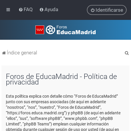
FAQ
Ayuda
Identificarse
Índice general
Foros de EducaMadrid - Política de
privacidad
r
Esta política explica con detalle cómo “Foros de EducaMadrid”
junto con sus empresas asociadas (de aquí en adelante
“nosotros”, “nos”, “nuestro”, “Foros de EducaMadrid”,
“https://foros.educa.madrid.org”) y phpBB (de aquí en adelante
“ellos”, “sus”, “software phpBB”, “www.phpbb.com”, “phpBB
Limited”, “phpBB Teams”) emplean cualquier información
obtenida durante cualquier sesión de uso por usted (de aquí en