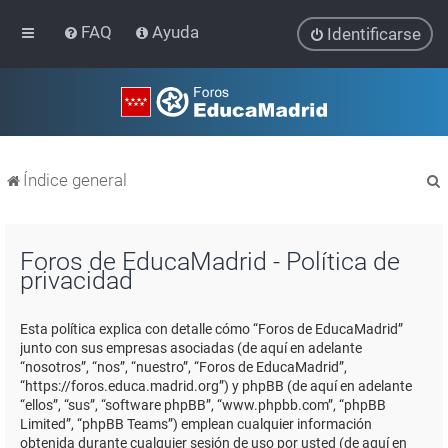
FAQ
Ayuda
Identificarse
Índice general
Foros de EducaMadrid - Política de
privacidad
r
Esta política explica con detalle cómo “Foros de EducaMadrid”
junto con sus empresas asociadas (de aquí en adelante
“nosotros”, “nos”, “nuestro”, “Foros de EducaMadrid”,
“https://foros.educa.madrid.org”) y phpBB (de aquí en adelante
“ellos”, “sus”, “software phpBB”, “www.phpbb.com”, “phpBB
Limited”, “phpBB Teams”) emplean cualquier información
obtenida durante cualquier sesión de uso por usted (de aquí en